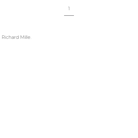
1
ichard Mille.