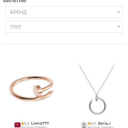
ФИЛЬТРЫ:
БРЕНД
ПОЛ
5.0
Liena777
5.0
daria_i
Частный продавец
Частный продавец