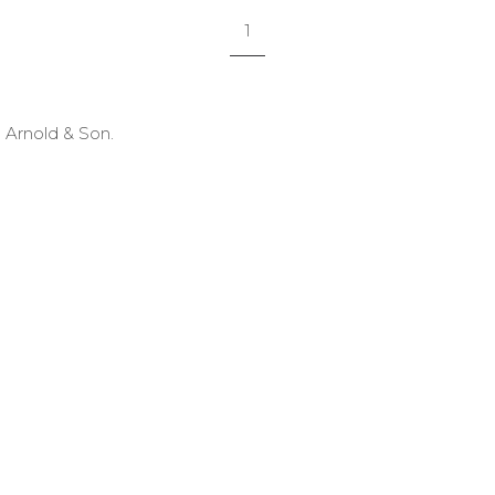
1
Arnold & Son.