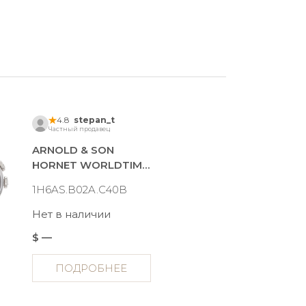
4.8
stepan_t
Частный продавец
ARNOLD & SON
HORNET WORLDTIMER
1H6AS.B02A.C40B
Нет в наличии
$ —
ПОДРОБНЕЕ