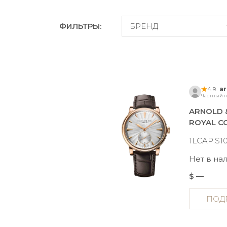
ФИЛЬТРЫ:
БРЕНД
4.9
a
Частный п
ARNOLD 
1LCAP.S1
Нет в на
$ —
ПОД