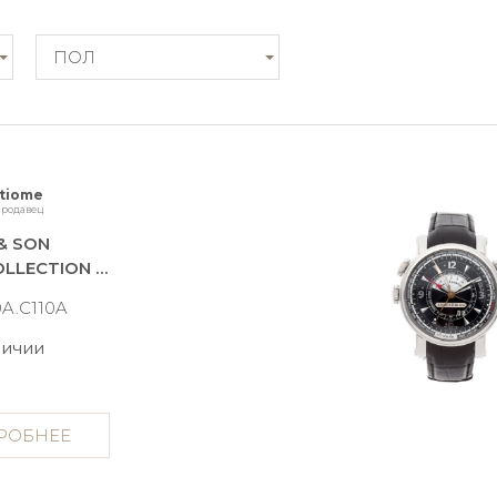
ПОЛ
rtiome
родавец
& SON
ROYAL COLLECTION HMS1
0A.C110A
личии
РОБНЕЕ