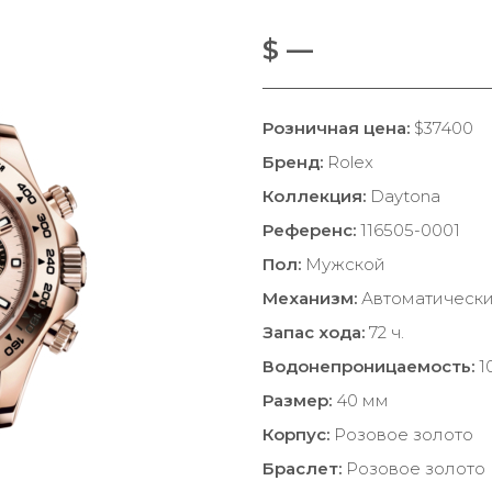
$ —
Розничная цена:
$37400
Бренд:
Rolex
Коллекция:
Daytona
Референс:
116505-0001
Пол:
Мужской
Механизм:
Автоматическ
Запас хода:
72 ч.
Водонепроницаемость:
1
Размер:
40 мм
Корпус:
Розовое золото
Браслет:
Розовое золото