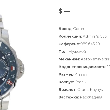
$ —
Бренд:
Corum
Коллекция:
Admiral's Cup
Референс:
985.643.20
Пол:
Мужской
Механизм:
Автоматическ
Водонепроницаемость:
1
Размер:
44 мм
Корпус:
Сталь
Браслет:
Сталь, Каучук
Застёжка:
Раскладная